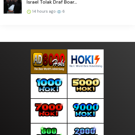
Israel Tolak Draf Boar...
14 hours ago
6