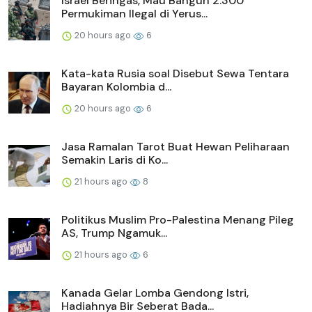
Israel Beringas, Mau Bangun 2.300
Permukiman Ilegal di Yerus...
20 hours ago
6
Kata-kata Rusia soal Disebut Sewa Tentara
Bayaran Kolombia d...
20 hours ago
6
Jasa Ramalan Tarot Buat Hewan Peliharaan
Semakin Laris di Ko...
21 hours ago
8
Politikus Muslim Pro-Palestina Menang Pileg
AS, Trump Ngamuk...
21 hours ago
6
Kanada Gelar Lomba Gendong Istri,
Hadiahnya Bir Seberat Bada...