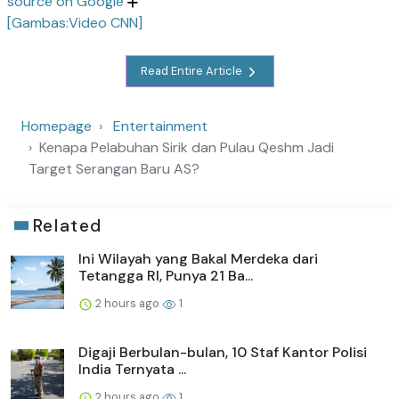
source on Google
[Gambas:Video CNN]
Read Entire Article
Homepage
Entertainment
Kenapa Pelabuhan Sirik dan Pulau Qeshm Jadi
Target Serangan Baru AS?
Related
Ini Wilayah yang Bakal Merdeka dari
Tetangga RI, Punya 21 Ba...
2 hours ago
1
Digaji Berbulan-bulan, 10 Staf Kantor Polisi
India Ternyata ...
2 hours ago
1