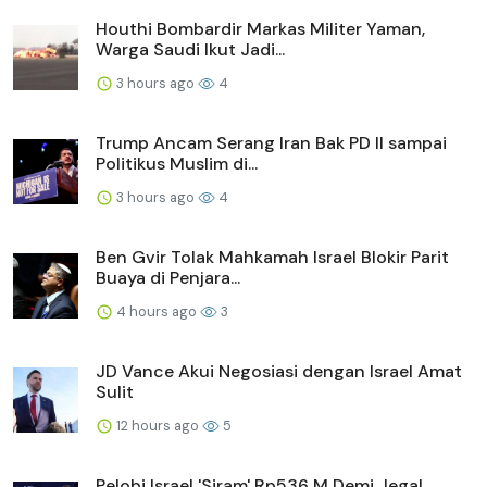
Houthi Bombardir Markas Militer Yaman,
Warga Saudi Ikut Jadi...
3 hours ago
4
Trump Ancam Serang Iran Bak PD II sampai
Politikus Muslim di...
3 hours ago
4
Ben Gvir Tolak Mahkamah Israel Blokir Parit
Buaya di Penjara...
4 hours ago
3
JD Vance Akui Negosiasi dengan Israel Amat
Sulit
12 hours ago
5
Pelobi Israel 'Siram' Rp536 M Demi Jegal