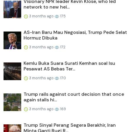
Visionary NPR leader Kevin Klose, who led
network to new hei...
3 months ago
175
AS-Iran Baru Mau Negosiasi, Trump Pede Selat
Hormuz Dibuka
3 months ago
172
Kemlu Buka Suara Surati Kemhan soal Isu
Pesawat AS Bebas Ter...
3 months ago
170
Trump rails against court decision that once
again stalls hi...
3 months ago
169
Trump Sinyal Perang Segera Berakhir, Iran
Minta Ganti Rugi R...