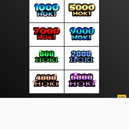
About Us
·
Contact Us
·
Terms & Conditions
·
© sumbercerdas.com 2026. All rights are reserved