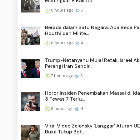
Meningkat 8 Kali Lip...
6 hours ago
3
Berada dalam Satu Negara, Apa Beda P
Houthi dan Milite...
6 hours ago
4
Trump-Netanyahu Mulai Retak, Israel A
Perangi Iran Sendir...
7 hours ago
5
Horor Insiden Penembakan Massal di Ida
3 Tewas 7 Terlu...
8 hours ago
4
Viral Video Zelensky 'Langgar' Aturan UE
Buka Tutup Bot...