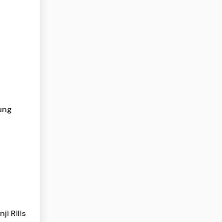
dung
i Rilis