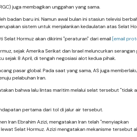
(IRGC) juga membagikan unggahan yang sama.
leh badan baru ini. Namun awal bulan ini stasiun televisi berb
merupakan sistem untuk menjalankan kedaulatan atas Selat Ho
 Selat Hormuz akan dikirimi "peraturan" dari email
[email pro
Hormuz, sejak Amerika Serikat dan Israel meluncurkan serangan
u sejak 8 April, di tengah negosiasi alot kedua pihak.
uncang pasar global. Pada saat yang sama, AS juga memberlak
nuju pelabuhan Iran.
atakan bahwa lalu lintas maritim melalui selat tersebut "tidak 
apatan pertama dari tol di jalur air tersebut.
men Iran Ebrahim Azizi, mengatakan Iran telah "menyiapkan
s" lewat Selat Hormuz. Azizi mengatakan mekanisme tersebut 