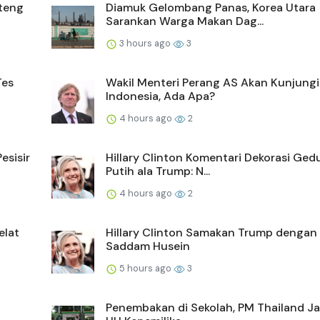
mteng
Diamuk Gelombang Panas, Korea Utara
Sarankan Warga Makan Dag...
3 hours ago
3
Tes
Wakil Menteri Perang AS Akan Kunjungi
Indonesia, Ada Apa?
4 hours ago
2
esisir
Hillary Clinton Komentari Dekorasi Ge
Putih ala Trump: N...
4 hours ago
2
elat
Hillary Clinton Samakan Trump dengan
Saddam Husein
5 hours ago
3
Penembakan di Sekolah, PM Thailand Janj