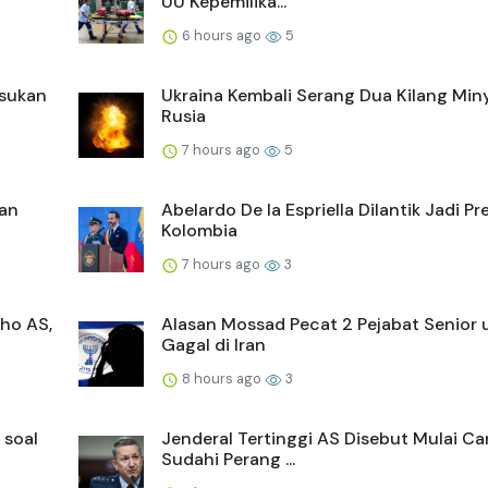
UU Kepemilika...
6 hours ago
5
asukan
Ukraina Kembali Serang Dua Kilang Min
Rusia
7 hours ago
5
kan
Abelardo De la Espriella Dilantik Jadi Pr
Kolombia
7 hours ago
3
ho AS,
Alasan Mossad Pecat 2 Pejabat Senior 
Gagal di Iran
8 hours ago
3
 soal
Jenderal Tertinggi AS Disebut Mulai Ca
Sudahi Perang ...