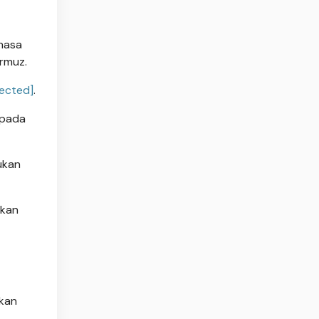
ahasa
rmuz.
tected]
.
 pada
ukan
akan
akan