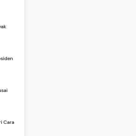
yak
esiden
usai
ri Cara