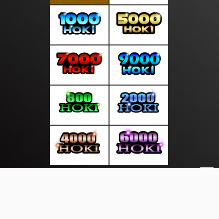
About Us
·
Contact Us
·
Terms & Conditions
·
© sumbercerdas.com 2026. All rights are reserved