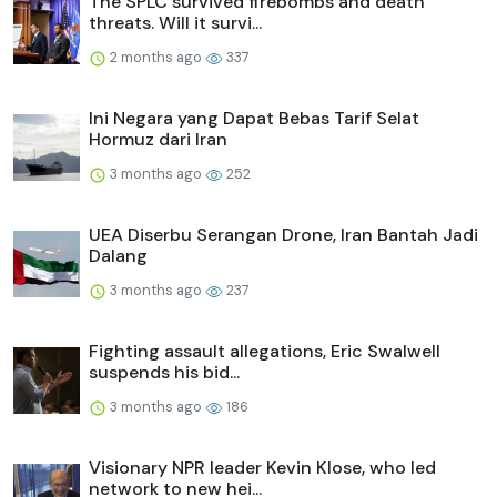
The SPLC survived firebombs and death
threats. Will it survi...
2 months ago
337
Ini Negara yang Dapat Bebas Tarif Selat
Hormuz dari Iran
3 months ago
252
UEA Diserbu Serangan Drone, Iran Bantah Jadi
Dalang
3 months ago
237
Fighting assault allegations, Eric Swalwell
suspends his bid...
3 months ago
186
Visionary NPR leader Kevin Klose, who led
network to new hei...