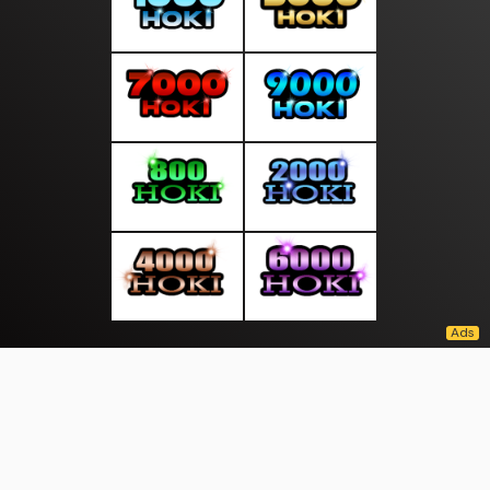
About Us
·
Contact Us
·
Terms & Conditions
·
© sumbercerdas.com 2026. All rights are reserved
Perlautan |
Sumbar |
Sekitar Bekasi |
|