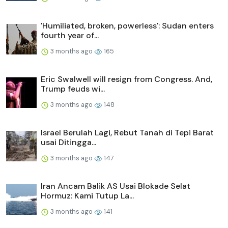
'Humiliated, broken, powerless': Sudan enters
fourth year of...
3 months ago
165
Eric Swalwell will resign from Congress. And,
Trump feuds wi...
3 months ago
148
Israel Berulah Lagi, Rebut Tanah di Tepi Barat
usai Ditingga...
3 months ago
147
Iran Ancam Balik AS Usai Blokade Selat
Hormuz: Kami Tutup La...
3 months ago
141